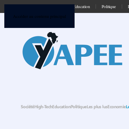
Société
High-Tech
Education
Politique
Accéder au contenu principal
Société
High-Tech
Education
Politique
Les plus lus
Economie
L