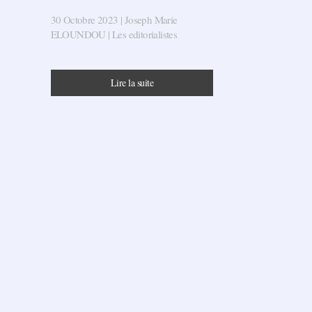
30 Octobre 2023
| Joseph Marie
ELOUNDOU |
Les editorialistes
Lire la suite