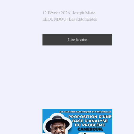
12 Février 2026
| Joseph Marie
ELOUNDOU |
Les editorialistes
Lire la suite