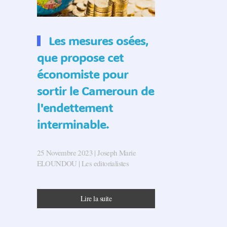
Les mesures osées,
que propose cet
économiste pour
sortir le Cameroun de
l'endettement
interminable.
25 Novembre 2023
| Joseph Marie
ELOUNDOU |
Les editorialistes
Lire la suite