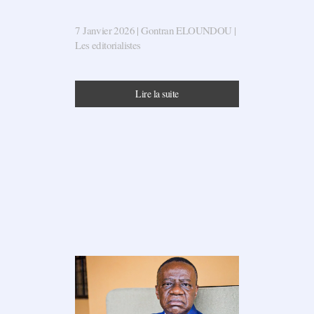
7 Janvier 2026
| Gontran ELOUNDOU |
Les editorialistes
Lire la suite