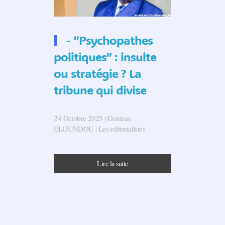
- “Psychopathes
politiques” : insulte
ou stratégie ? La
tribune qui divise
24 Octobre 2025
| Gontran
ELOUNDOU |
Les editorialistes
Lire la suite