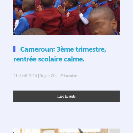
Cameroun: 3ème trimestre,
rentrée scolaire calme.
21 Avril 2026
| Roger Zibi |
Education
Lire la suite