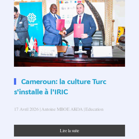
Cameroun: la culture Turc
s'installe à l'IRIC
17 Avril 2026
| Antoine MBOE AKOA |
Education
Lire la suite