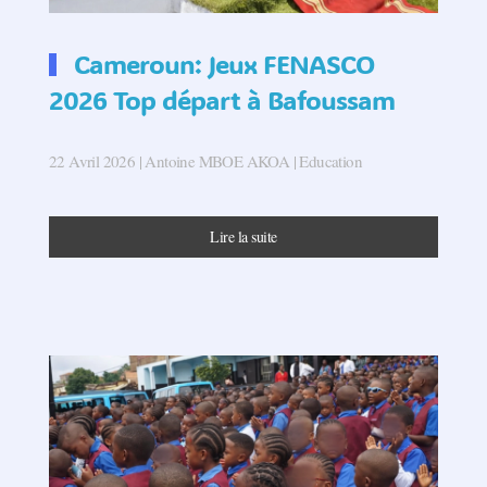
Cameroun: Jeux FENASCO
2026 Top départ à Bafoussam
22 Avril 2026
| Antoine MBOE AKOA |
Education
Lire la suite