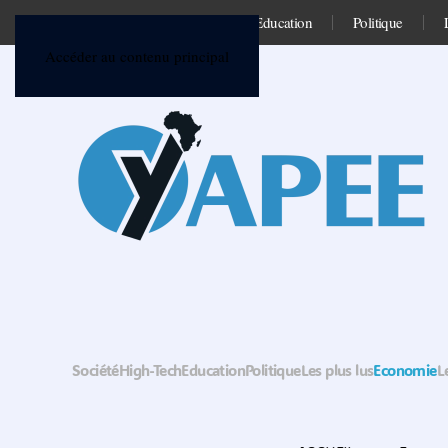
Société
High-Tech
Education
Politique
Accéder au contenu principal
Société
High-Tech
Education
Politique
Les plus lus
Economie
L