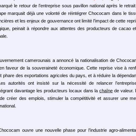
arqué le retour de l’entreprise sous pavillon national après le retrai
tape marquait déjà une volonté de réintégrer Chococam dans le tiss
ancières et les enjeux de gouvernance ont limité l’impact de cette repr
gique, peinait à répondre aux attentes des producteurs de cacao et
ale.
gouvernement camerounais a annoncé la nationalisation de Chococa
n faveur de la souveraineté économique. Cette reprise vise à renf
it phare des exportations agricoles du pays, et à réduire la dépenda
Les autorités ont insisté sur la nécessité de relancer l’entrepr
intégrant davantage les producteurs locaux dans la
chaîne
de valeur. P
n de créer des emplois, stimuler la compétitivité et assurer une meil
national.
 Chococam ouvre une nouvelle phase pour l’industrie agro‑alimenta