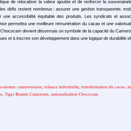
litique de relocaliser la valeur ajoutée et de renforcer la souverai
, les défis restent nombreux
: assurer une gestion transparente, mob
r une accessibilit
é
é
quitable des produits. Les syndicats et assoc
rise permettra une meilleure r
é
mun
é
ration du cacao et une valorisati
, Chococam devient d
é
sormais un symbole de la capacit
é
du Camer
ques et à inscrire son développement dans une logique de durabilité et 
économie camerounaise
,
relance industrielle
,
transformation du cacao
,
i
ue
,
Tiger Brands Cameroun
,
nationalisation Chococam