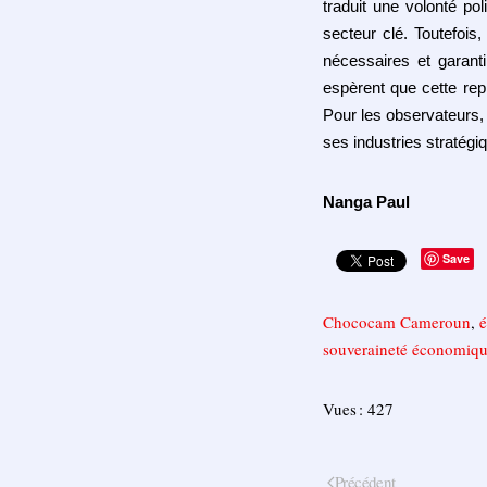
traduit une volonté po
secteur clé. Toutefois
n
é
cessaires et garanti
esp
è
rent que cette rep
Pour les observateurs
ses industries stratégi
Nanga Paul
Save
Chococam Cameroun
,
souveraineté économiq
Vues : 427
Précédent