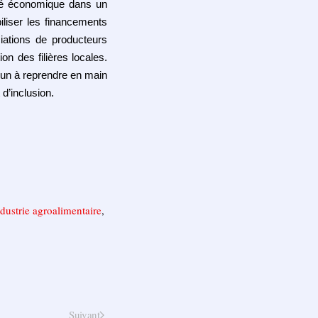
neté économique dans un
iliser les financements
iations de producteurs
on des fili
è
res locales.
oun
à
reprendre en main
d’inclusion.
ndustrie agroalimentaire
,
Suivant