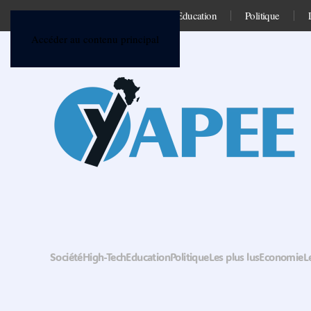
Société
High-Tech
Education
Politique
Accéder au contenu principal
Société
High-Tech
Education
Politique
Les plus lus
Economie
L